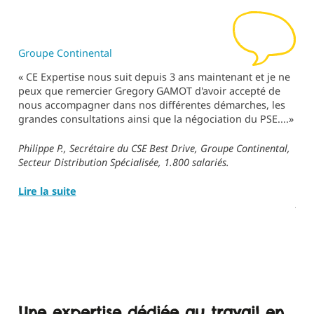
Groupe Continental
Ant
« CE Expertise nous suit depuis 3 ans maintenant et je ne
« D
peux que remercier Gregory GAMOT d'avoir accepté de
de 
nous accompagner dans nos différentes démarches, les
Exp
grandes consultations ainsi que la négociation du PSE....»
au 
nou
Le 
Philippe P., Secrétaire du CSE Best Drive, Groupe Continental,
pou
Secteur Distribution Spécialisée, 1.800 salariés.
cons
Lire la suite
Anne
470 
Lire
Une expertise dédiée au travail en