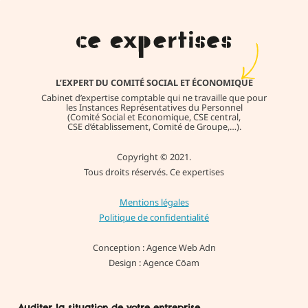
permet
et
de
votr
pouvoir
gent
interagir
!
avec
L’EXPERT DU COMITÉ SOCIAL ET ÉCONOMIQUE
notre
Cabinet d’expertise comptable qui ne travaille que pour
les Instances Représentatives du Personnel
direction,
(Comité Social et Economique, CSE central,
CSE d’établissement, Comité de Groupe,…).
et
surtout,
Copyright © 2021.
même
Tous droits réservés. Ce expertises
si leur
mission
Mentions légales
première
Politique de confidentialité
est
Conception : Agence Web Adn
terminée,
Design : Agence Cōam
ils
sont
toujours
Auditer la situation de votre entreprise