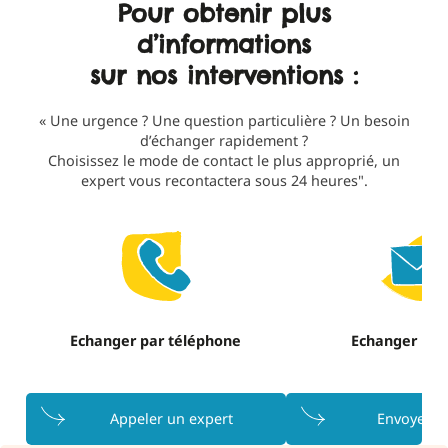
Pour obtenir plus
constante.
CSE
bons
per
d’informations
dans
conseils.
de
le
Ils ont
mett
sur nos interventions :
cadre
fait
en
de
plus
lumi
« Une urgence ? Une question particulière ? Un besoin
notre
que
des
d’échanger rapidement ?
Choisissez le mode de contact le plus approprié, un
info
nous
élé
expert vous recontactera sous 24 heures".
consultation.Je
accompagner,
que
recommande
ils
nou
les
nous
n'au
yeux
ont
pas 
fermés
donné
san
une
eux.
boite
Enfi
Echanger par téléphone
Echanger par
à
merc
outils
pou
qui
votr
Appeler un expert
Envoyer u
nous
disp