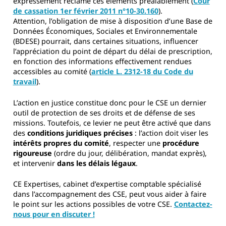
expressément réclamé ces éléments préalablement (
Cour
de cassation 1er février 2011 n°10-30.160
).
Attention, l’obligation de mise à disposition d’une Base de
Données Économiques, Sociales et Environnementale
(BDESE) pourrait, dans certaines situations, influencer
l’appréciation du point de départ du délai de prescription,
en fonction des informations effectivement rendues
accessibles au comité (
article L. 2312-18 du Code du
travail
).
L’action en justice constitue donc pour le CSE un dernier
outil de protection de ses droits et de défense de ses
missions. Toutefois, ce levier ne peut être activé que dans
des
conditions juridiques précises
: l’action doit viser les
intérêts propres du comité
, respecter une
procédure
rigoureuse
(ordre du jour, délibération, mandat exprès),
et intervenir
dans les délais légaux
.
CE Expertises, cabinet d’expertise comptable spécialisé
dans l’accompagnement des CSE, peut vous aider à faire
le point sur les actions possibles de votre CSE.
Contactez-
nous pour en discuter !