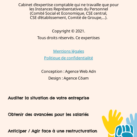
Cabinet d’expertise comptable qui ne travaille que pour
les Instances Représentatives du Personnel
(Comité Social et Economique, CSE central,
CSE d’établissement, Comité de Groupe,…).
Copyright © 2021.
Tous droits réservés. Ce expertises
Mentions légales
Politique de confidentialité
Conception : Agence Web Adn
Design : Agence Cōam
Auditer la situation de votre entreprise
Consultations annuelles
Obtenir des avancées pour les salariés
Consultation sur la Situation économique et financière
Consultation sur la Politique sociale, les conditions de travail et
Obtenir des avancées pour les salariés
l’emploi
Anticiper / Agir face à une restructuration
Conditions de travail
Consultation sur les Orientations stratégiques