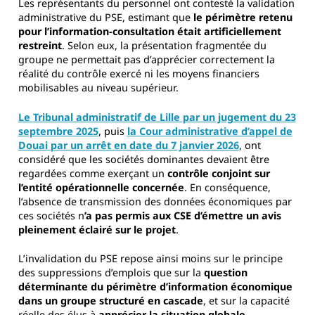
Les représentants du personnel ont contesté la validation
administrative du PSE, estimant que
le périmètre retenu
pour l’information-consultation était artificiellement
restreint
. Selon eux, la présentation fragmentée du
groupe ne permettait pas d’apprécier correctement la
réalité du contrôle exercé ni les moyens financiers
mobilisables au niveau supérieur.
Le
Tribunal administratif de Lille
par un jugement du 23
septembre 2025
, puis
la
Cour administrative d’appel de
Douai
par un arrêt en date du 7 janvier 2026
, ont
considéré que les sociétés dominantes devaient être
regardées comme exerçant un
contrôle conjoint sur
l’entité opérationnelle concernée
. En conséquence,
l’absence de transmission des données économiques par
ces sociétés n
’a pas permis aux CSE d’émettre un avis
pleinement éclairé sur le projet
.
L’invalidation du PSE repose ainsi moins sur le principe
des suppressions d’emplois que sur la
question
déterminante du périmètre d’information économique
dans un groupe structuré en cascade
, et sur la capacité
réelle des élus à
apprécier la situation globale
.