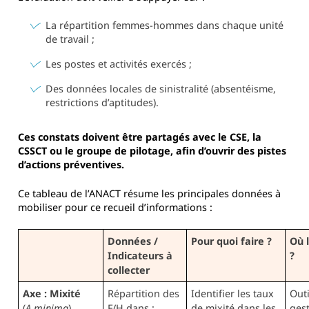
La répartition femmes-hommes dans chaque unité
de travail ;
Les postes et activités exercés ;
Des données locales de sinistralité (absentéisme,
restrictions d’aptitudes).
Ces constats doivent être partagés avec le CSE, la
CSSCT ou le groupe de pilotage, afin d’ouvrir des pistes
d’actions préventives.
Ce tableau de l’ANACT résume les principales données à
mobiliser pour ce recueil d’informations :
Données /
Pour quoi faire ?
Où 
Indicateurs à
?
collecter
Axe : Mixité
Répartition des
Identifier les taux
Outi
(
A minima
)
F/H dans :
de mixité dans les
ges