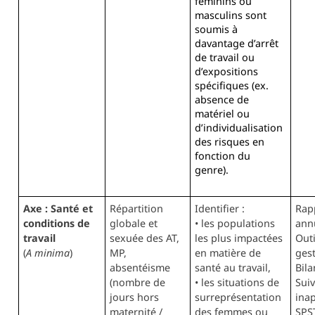
féminins ou
masculins sont
soumis à
davantage d’arrêt
de travail ou
d’expositions
spécifiques (ex.
absence de
matériel ou
d’individualisation
des risques en
fonction du
genre).
Axe : Santé et
Répartition
Identifier :
Rap
conditions de
globale et
• les populations
ann
travail
sexuée des AT,
les plus impactées
Outi
(
A minima
)
MP,
en matière de
ges
absentéisme
santé au travail,
Bila
(nombre de
• les situations de
Suiv
jours hors
surreprésentation
inap
maternité /
des femmes ou
SPS