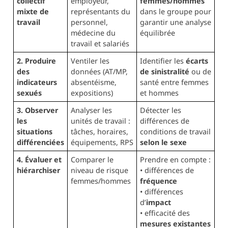
collectif
employeur,
femmes/hommes
mixte de
représentants du
dans le groupe pour
travail
personnel,
garantir une analyse
médecine du
équilibrée
travail et salariés
2. Produire
Ventiler les
Identifier les
écarts
des
données (AT/MP,
de sinistralité
ou de
indicateurs
absentéisme,
santé entre femmes
sexués
expositions)
et hommes
3. Observer
Analyser les
Détecter les
les
unités de travail :
différences de
situations
tâches, horaires,
conditions de travail
différenciées
équipements, RPS
selon le sexe
4. Évaluer et
Comparer le
Prendre en compte :
hiérarchiser
niveau de risque
• différences de
femmes/hommes
fréquence
• différences
d’
impact
• efficacité des
mesures existantes