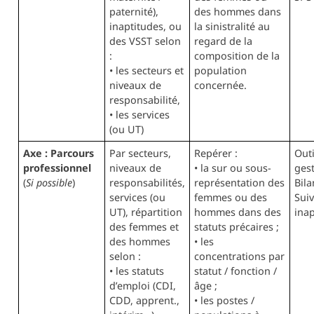
paternité),
des hommes dans
inaptitudes, ou
la sinistralité au
des VSST selon
regard de la
:
composition de la
• les secteurs et
population
niveaux de
concernée.
responsabilité,
• les services
(ou UT)
Axe : Parcours
Par secteurs,
Repérer :
Outi
professionnel
niveaux de
• la sur ou sous-
ges
(
Si possible
)
responsabilités,
représentation des
Bila
services (ou
femmes ou des
Suiv
UT), répartition
hommes dans des
inap
des femmes et
statuts précaires ;
des hommes
• les
selon :
concentrations par
• les statuts
statut / fonction /
d’emploi (CDI,
âge ;
CDD, apprent.,
• les postes /