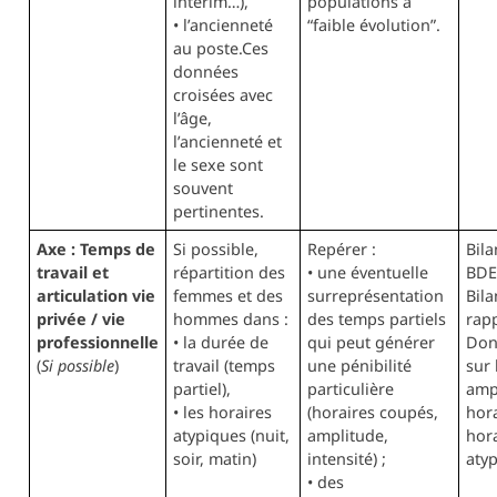
intérim…),
populations à
• l’ancienneté
“faible évolution”.
au poste.Ces
données
croisées avec
l’âge,
l’ancienneté et
le sexe sont
souvent
pertinentes.
Axe : Temps de
Si possible,
Repérer :
Bila
travail et
répartition des
• une éventuelle
BDE
articulation vie
femmes et des
surreprésentation
Bil
privée / vie
hommes dans :
des temps partiels
rap
professionnelle
• la durée de
qui peut générer
Don
(
Si possible
)
travail (temps
une pénibilité
sur 
partiel),
particulière
amp
• les horaires
(horaires coupés,
hora
atypiques (nuit,
amplitude,
hor
soir, matin)
intensité) ;
aty
• des