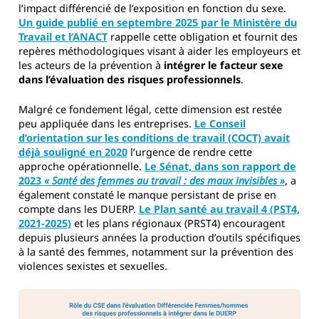
l’impact différencié de l’exposition en fonction du sexe.
Un guide publié en septembre 2025 par le
Ministère du
Travail et l’ANACT
rappelle cette obligation et fournit des
repères méthodologiques visant à aider les employeurs et
les acteurs de la prévention à
intégrer le facteur sexe
dans l’évaluation des risques professionnels
.
Malgré ce fondement légal, cette dimension est restée
peu appliquée dans les entreprises.
Le
Conseil
d’orientation sur les conditions de travail (COCT)
avait
déjà souligné en 2020
l’urgence de rendre cette
approche opérationnelle.
Le
Sénat
, dans son rapport de
2023
« Santé des femmes au travail : des maux invisibles »
, a
également constaté le manque persistant de prise en
compte dans les DUERP.
Le
Plan santé au travail 4 (PST4,
2021-2025)
et les plans régionaux (PRST4) encouragent
depuis plusieurs années la production d’outils spécifiques
à la santé des femmes, notamment sur la prévention des
violences sexistes et sexuelles.